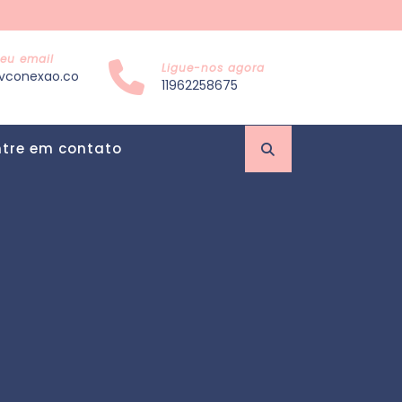
eu email
Ligue-nos agora
vconexao.co
11962258675
ntre em contato