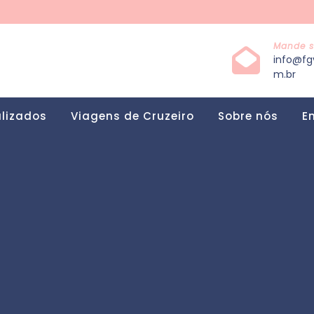
Mande s
info@fg
m.br
alizados
Viagens de Cruzeiro
Sobre nós
E