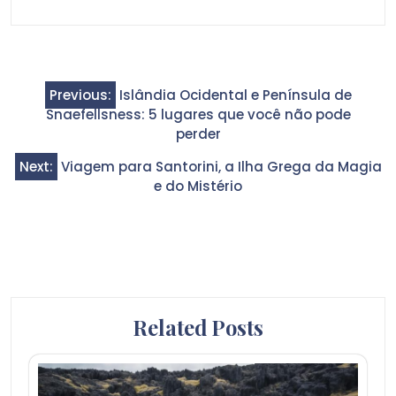
Navegação
Previous:
Islândia Ocidental e Península de
de
Snaefellsness: 5 lugares que você não pode
Post
perder
Next:
Viagem para Santorini, a Ilha Grega da Magia
e do Mistério
Related Posts