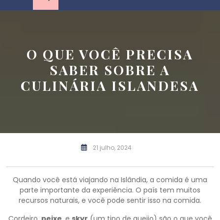
O QUE VOCÊ PRECISA
SABER SOBRE A
CULINÁRIA ISLANDESA
21 julho, 2024
Quando você está viajando na Islândia, a comida é uma
parte importante da experiência. O país tem muitos
recursos naturais, e você pode sentir isso na comida.
Cordeiro,
peixe
, e
skyr
(um tipo de queijo) são o que você