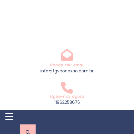
Mande seu email
info@fgvconexao.com.br
Ligue-nos agora
11962258675
Open
Button