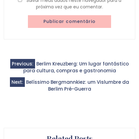
Salvar meus dados neste navegador para a
próxima vez que eu comentar.
Navegação
Previous:
Berlim Kreuzberg: Um lugar fantástico
de
para cultura, compras e gastronomia
Post
Next:
Belíssimo Bergmannkiez: um Vislumbre da
Berlim Pré-Guerra
Related Posts