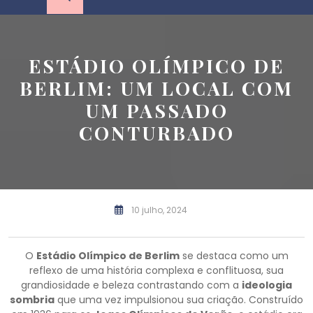
ESTÁDIO OLÍMPICO DE
BERLIM: UM LOCAL COM
UM PASSADO
CONTURBADO
10 julho, 2024
O
Estádio Olímpico de Berlim
se destaca como um
reflexo de uma história complexa e conflituosa, sua
grandiosidade e beleza contrastando com a
ideologia
sombria
que uma vez impulsionou sua criação. Construído