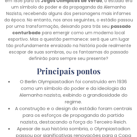
em 1936 para os
Jogos Olímpicos de Verão
, o estádio era
um símbolo do poder e da propaganda da Alemanha
Nazista, recebendo alguns dos personagens mais infames
da época. No entanto, nos anos seguintes, o estádio passou
por uma transformação, deixando para trás seu
passado
conturbado
para emergir como um moderno local
esportivo. Mas a questão permanece: será que um lugar
tão profundamente enraizado na história pode realmente
escapar de suas sombras, ou os fantasmas do passado
definirão para sempre seu presente?
Principais pontos
O Berlin Olympiastadion foi construído em 1936
como um símbolo do poder e da ideologia da
Alemanha nazista, exibindo a grandiosidade do
regime.
A construção e o design do estádio foram centrais
para os esforços de propaganda do partido
nazista, destacando a força do Terceiro Reich.
Apesar de sua história sombria, o Olympiastadion
passou por significativas renovações para a Copa