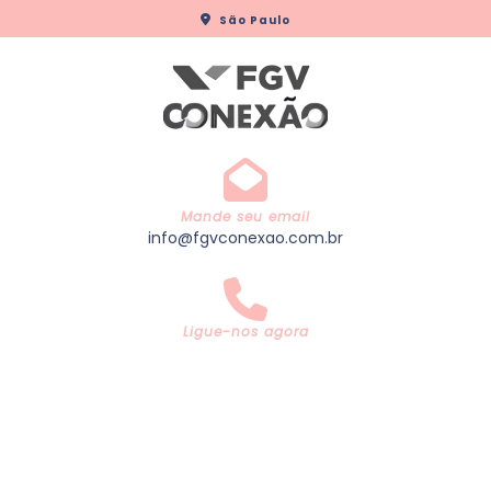
Skip
São Paulo
to
content
Mande seu email
info@fgvconexao.com.br
Ligue-nos agora