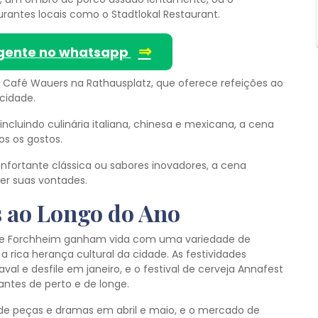
urantes locais como o Stadtlokal Restaurant.
⇒
gente no whatsapp
afé Wauers na Rathausplatz, que oferece refeições ao
 cidade.
cluindo culinária italiana, chinesa e mexicana, a cena
s os gostos.
onfortante clássica ou sabores inovadores, a cena
zer suas vontades.
s ao Longo do Ano
 de Forchheim ganham vida com uma variedade de
 rica herança cultural da cidade. As festividades
val e desfile em janeiro, e o festival de cerveja Annafest
tantes de perto e de longe.
 de peças e dramas em abril e maio, e o mercado de