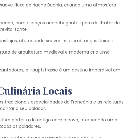
suave fluxo do riacho Bächla, criando uma atmosfera
rescendo, com espaços aconchegantes para desfrutar de
evitalizante.
sas lojas, oferecendo souvenirs e lembranças únicas.
tura de arquitetura medieval e moderna cria uma
antadoras, a Hauptstrasse é um destino imperdível em
Culinária Locais
 tradicionais especialidades da Francônia e as releituras
cantar o seu paladar.
tura perfeita do antigo com o novo, oferecendo uma
 todos os paladares.
la, um ombro de porco assado lentamente, ou o