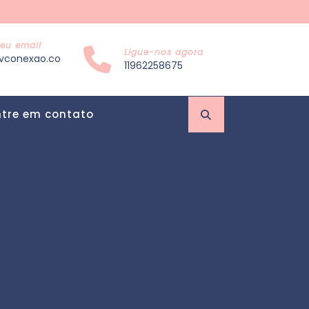
eu email
Ligue-nos agora
vconexao.co
11962258675
ntre em contato