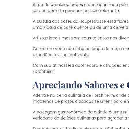
A rua de paralelepípedos é acompanhada pelo 
serena perfeita para um passeio relaxante.
A cultura dos cafés da Hauptstrasse está flo
uma xícara de café quente ou de uma cerveja r
Artistas locais mostram seus talentos nas diver
Conforme você caminha ao longo da rua, a mis
experiência visual cativante.
Com sua atmosfera acolhedora e atrações enc
Forchheim.
Apreciando Sabores e 
Adentre na cena culinária de Forchheim, onde as
modernas de pratos clássicos se unem para en
A paisagem gastronômica da cidade é uma mis
variedade de delícias culinárias para agradar a
Saboreie pratos tradicionais como o Schäufer