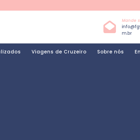
Mande s
info@fg
m.br
alizados
Viagens de Cruzeiro
Sobre nós
E