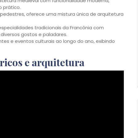
itetura medieval com funcionalidade moderna,
o prático.
pedestres, oferece uma mistura única de arquitetura
especialidades tradicionais da Francônia com
diversos gostos e paladares.
ntes e eventos culturais ao longo do ano, exibindo
ricos e arquitetura