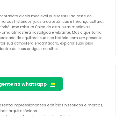
antadora aldeia medieval que resistiu ao teste do
rcos históricos, joias arquitetônicas e herança cultural.
cobrirá uma mistura única de estruturas medievais
 uma atmosfera nostálgica e vibrante. Mas o que torna
cidade de equilibrar sua rica história com um presente
tar sua atmosfera encantadora, explorar suas joias
dentro de suas antigas muralhas.
⇒
gente no whatsapp
enta impressionantes edifícios históricos e marcos,
hes arquitetônicos.