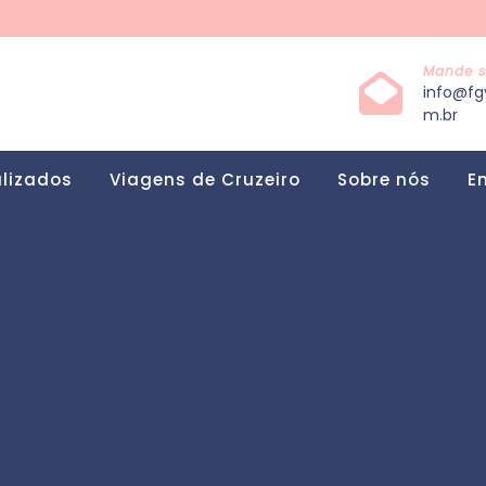
Mande s
info@fg
m.br
alizados
Viagens de Cruzeiro
Sobre nós
E