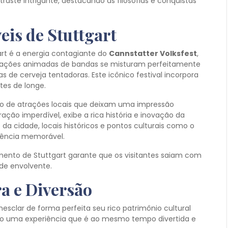
te intrigante, destacando as filosofias e conquistas
is de Stuttgart
t é a energia contagiante do
Cannstatter Volksfest
,
ações animadas de bandas se misturam perfeitamente
de cerveja tentadoras. Este icônico festival incorpora
ntes de longe.
uro de atrações locais que deixam uma impressão
ração imperdível, exibe a rica história e inovação da
o
da cidade, locais históricos e pontos culturais como o
ência memorável.
nimento de Stuttgart garante que os visitantes saiam com
de envolvente.
a e Diversão
lar de forma perfeita seu rico patrimônio cultural
do uma experiência que é ao mesmo tempo divertida e