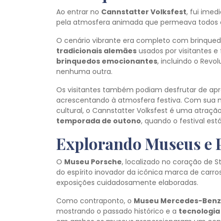
Ao entrar no
Cannstatter Volksfest
, fui ime
pela atmosfera animada que permeava todos os 
O cenário vibrante era completo com brinquedo
tradicionais alemães
usados por visitantes e
brinquedos emocionantes
, incluindo o Rev
nenhuma outra.
Os visitantes também podiam desfrutar de ap
acrescentando à atmosfera festiva. Com sua 
cultural, o Cannstatter Volksfest é uma atraçã
temporada de outono
, quando o festival e
Explorando Museus e 
O
Museu Porsche
, localizado no coração de S
do espírito inovador da icônica marca de carro
exposições cuidadosamente elaboradas.
Como contraponto, o
Museu Mercedes-Benz
mostrando o passado histórico e a
tecnologia