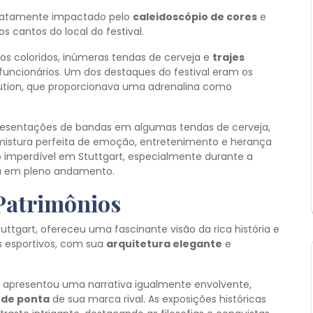
diatamente impactado pelo
caleidoscópio de cores
e
cantos do local do festival.
s coloridos, inúmeras tendas de cerveja e
trajes
 funcionários. Um dos destaques do festival eram os
olution, que proporcionava uma adrenalina como
resentações de bandas em algumas tendas de cerveja,
mistura perfeita de emoção, entretenimento e herança
o imperdível em Stuttgart, especialmente durante a
stá em pleno andamento.
Patrimônios
tuttgart, ofereceu uma fascinante visão da rica história e
s esportivos, com sua
arquitetura elegante
e
apresentou uma narrativa igualmente envolvente,
 de ponta
de sua marca rival. As exposições históricas