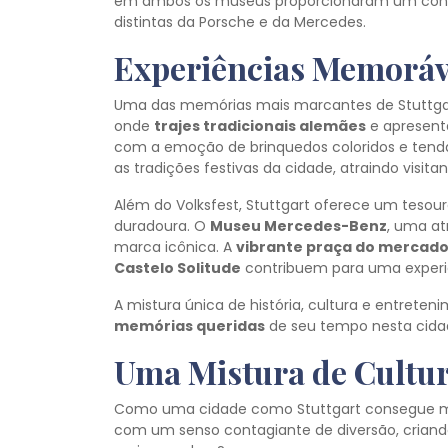
em ambos os museus proporcionaram um contras
distintas da Porsche e da Mercedes.
Experiências Memoráve
Uma das memórias mais marcantes de Stuttgar
onde
trajes tradicionais alemães
e apresent
com a emoção de brinquedos coloridos e tendas 
as tradições festivas da cidade, atraindo visita
Além do Volksfest, Stuttgart oferece um teso
duradoura. O
Museu Mercedes-Benz
, uma at
marca icônica. A
vibrante praça do mercad
Castelo Solitude
contribuem para uma experi
A mistura única de história, cultura e entrete
memórias queridas
de seu tempo nesta cida
Uma Mistura de Cultur
Como uma cidade como Stuttgart consegue mesc
com um senso contagiante de diversão, crian