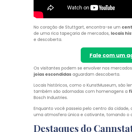
No coração de Stuttgart, encontra-se um
cent
de uma rica tapeçaria de mercados,
locais hi
e descoberta.
Fale com um a
Os visitantes podem se envolver nos mercados d
joias escondidas
aguardam descoberta.
Locais históricos, como o KunstMuseum, são le
também são adornadas com homenagens a
f
Bosch Industries.
Enquanto você passeia pelo centro da cidade, 
uma atmosfera única e cativante, tornando o c
Destaques do Cannstat