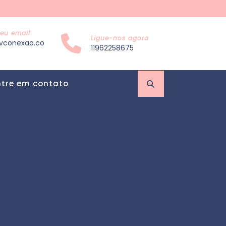
eu email
Ligue-nos agora
vconexao.co
11962258675
ntre em contato