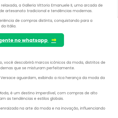
elaxada, a Galleria Vittorio Emanuele II, uma arcada de
de artesanato tradicional e tendências modernas.
riência de compras distinta, conquistando para a
a Itália.
⇒
gente no whatsapp
ão, você descobrirá marcos icônicos da moda, distritos de
odernas que se misturam perfeitamente.
e Versace aguardam, exibindo a rica herança da moda da
 Moda, é um destino imperdível, com compras de alto
m as tendências e estilos globais.
nraizada na arte da moda e na inovação, influenciando