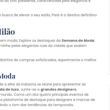
a do chic parisiense, caracterizada pela elegância e
sca de elevar o seu estilo, Paris é o destino definitivo
Milão
a em moda. Explore os destaques da
Semana de Moda
minhe pelas elegantes ruas da cidade que exalam
istritos de compras sofisticados, experimente o melhor
 Moda
de a elite da indústria se reúne para apresentar as
a de luxo
. Junte-se a
grandes designers
,
 mundo. Como um dos quatro principais eventos de
a plataforma de destaque para designers e marcas de
inindo o tom das tendências da temporada.