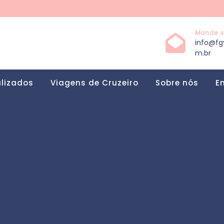
Mande s
info@fg
m.br
alizados
Viagens de Cruzeiro
Sobre nós
E