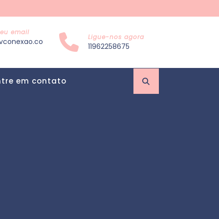
eu email
Ligue-nos agora
vconexao.co
11962258675
ntre em contato