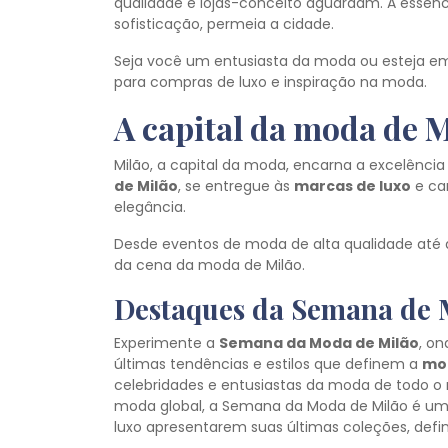
qualidade e lojas-conceito aguardam. A essênci
sofisticação, permeia a cidade.
Seja você um entusiasta da moda ou esteja em bu
para compras de luxo e inspiração na moda.
A capital da moda de 
Milão, a capital da moda, encarna a excelênci
de Milão
, se entregue às
marcas de luxo
e ca
elegância.
Desde eventos de moda de alta qualidade até d
da cena da moda de Milão.
Destaques da Semana de
Experimente a
Semana da Moda de Milão
, on
últimas tendências e estilos que definem a
mod
celebridades e entusiastas da moda de todo o
moda global, a Semana da Moda de Milão é um
luxo apresentarem suas últimas coleções, def